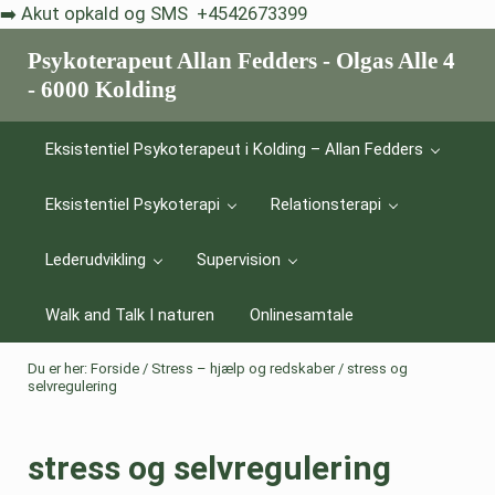
Skip til indhold
Skip to after header navigation
Skip to site footer
➡️ Akut opkald og SMS +4542673399
Psykoterapeut Allan Fedders - Olgas Alle 4
- 6000 Kolding
Livskriser er et vilkår - eksistentiel psykoterapi hjælper dig med a
Eksistentiel Psykoterapeut i Kolding – Allan Fedders
Eksistentiel Psykoterapi
Relationsterapi
Lederudvikling
Supervision
Walk and Talk I naturen
Onlinesamtale
Du er her:
Forside
/
Stress – hjælp og redskaber
/
stress og
selvregulering
stress og selvregulering