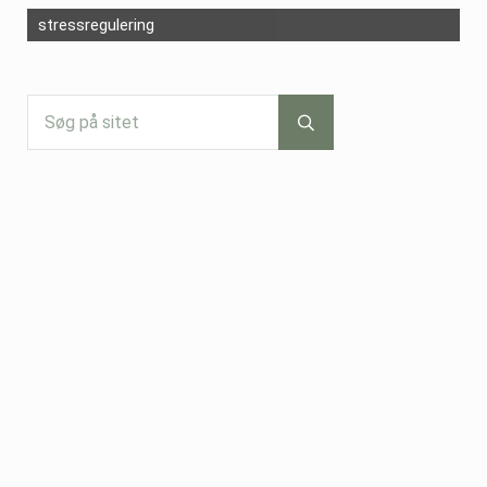
stressregulering
Søg på sitet
Submit search