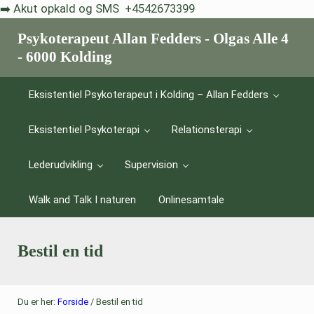
Skip til indhold
Skip to after header navigation
Skip to site footer
➡️ Akut opkald og SMS +4542673399
Psykoterapeut Allan Fedders - Olgas Alle 4
- 6000 Kolding
Livskriser er et vilkår - eksistentiel psykoterapi hjælper dig med a
Eksistentiel Psykoterapeut i Kolding – Allan Fedders
Eksistentiel Psykoterapi
Relationsterapi
Lederudvikling
Supervision
Walk and Talk I naturen
Onlinesamtale
Bestil en tid
Du er her:
Forside
/
Bestil en tid