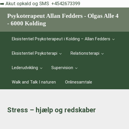
Skip til indhold
Skip to after header navigation
Skip to site footer
➡️ Akut opkald og SMS +4542673399
Psykoterapeut Allan Fedders - Olgas Alle 4
- 6000 Kolding
Livskriser er et vilkår - eksistentiel psykoterapi hjælper dig med a
Eksistentiel Psykoterapeut i Kolding – Allan Fedders
Eksistentiel Psykoterapi
Relationsterapi
Lederudvikling
Supervision
Walk and Talk I naturen
Onlinesamtale
Stress – hjælp og redskaber