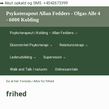
Skip til indhold
Skip to after header navigation
Skip to site footer
➡️ Akut opkald og SMS +4542673399
Psykoterapeut Allan Fedders - Olgas Alle 4
- 6000 Kolding
Livskriser er et vilkår - eksistentiel psykoterapi hjælper dig med a
Psykoterapeut i Kolding – Allan Fedders
Eksistentiel Psykoterapi
Relationsterapi
Lederudvikling
Supervision
Walk and Talk I naturen
Onlinesamtale
Du er her:
Forside
/
Arkiv for frihed
frihed