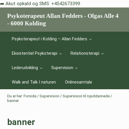
Skip til indhold
Skip to after header navigation
Skip to site footer
➡️ Akut opkald og SMS +4542673399
Psykoterapeut Allan Fedders - Olgas Alle 4
- 6000 Kolding
Livskriser er et vilkår - eksistentiel psykoterapi hjælper dig med a
Psykoterapeut i Kolding – Allan Fedders
Eksistentiel Psykoterapi
Relationsterapi
Lederudvikling
Supervision
Walk and Talk I naturen
Onlinesamtale
Du er her:
Forside
/
Supervision
/
Supervision til nyuddannede
/
banner
banner