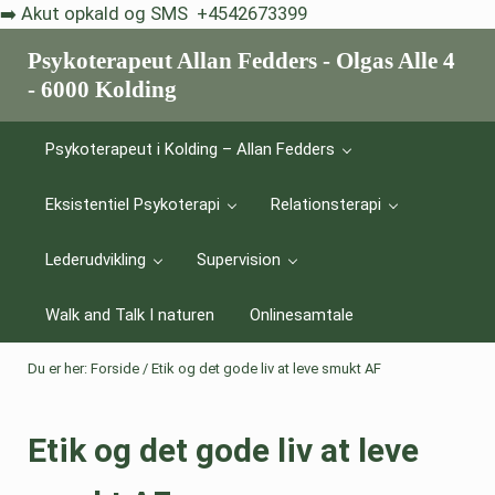
Skip til indhold
Skip to after header navigation
Skip to site footer
➡️ Akut opkald og SMS +4542673399
Psykoterapeut Allan Fedders - Olgas Alle 4
- 6000 Kolding
Livskriser er et vilkår - eksistentiel psykoterapi hjælper dig med a
Psykoterapeut i Kolding – Allan Fedders
Eksistentiel Psykoterapi
Relationsterapi
Lederudvikling
Supervision
Walk and Talk I naturen
Onlinesamtale
Du er her:
Forside
/
Etik og det gode liv at leve smukt AF
Etik og det gode liv at leve