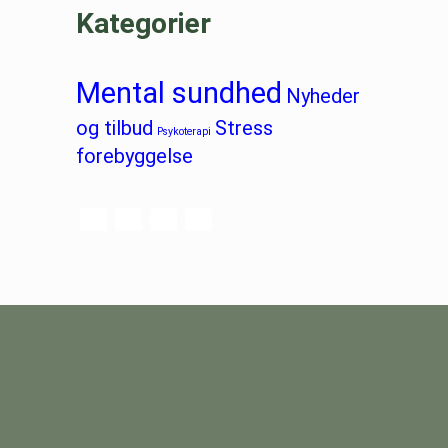
Kategorier
Mental sundhed
Nyheder
og tilbud
Stress
Psykoterapi
forebyggelse