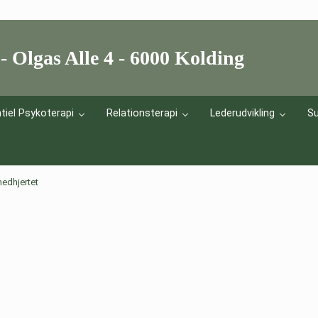
- Olgas Alle 4 - 6000 Kolding
lper dig med at mærke det væsentlige og finde dit næste skridt.
tiel Psykoterapi
Relationsterapi
Lederudvikling
Su
edhjertet