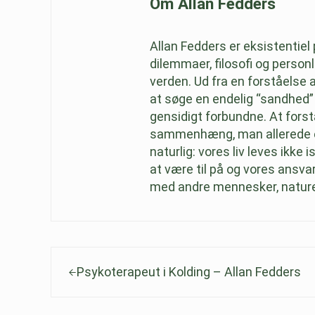
Om
Allan Fedders
Allan Fedders er eksistentiel 
dilemmaer, filosofi og perso
verden. Ud fra en forståelse 
at søge en endelig “sandhed” i
gensidigt forbundne. At fors
sammenhæng, man allerede er e
naturlig: vores liv leves ikke 
at være til på og vores ansvar 
med andre mennesker, natur
Previous Post:
Psykoterapeut i Kolding – Allan Fedders