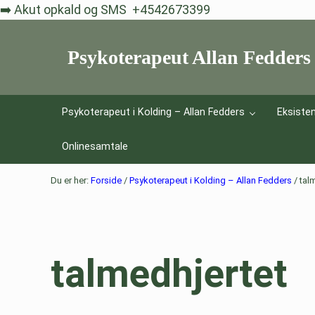
Skip til indhold
Skip to after header navigation
Skip to site footer
➡️ Akut opkald og SMS +4542673399
Psykoterapeut Allan Fedders 
Livskriser er et vilkår - eksistentiel psykoterapi hjæ
Psykoterapeut i Kolding – Allan Fedders
Eksisten
Onlinesamtale
Du er her:
Forside
/
Psykoterapeut i Kolding – Allan Fedders
/
talm
talmedhjertet