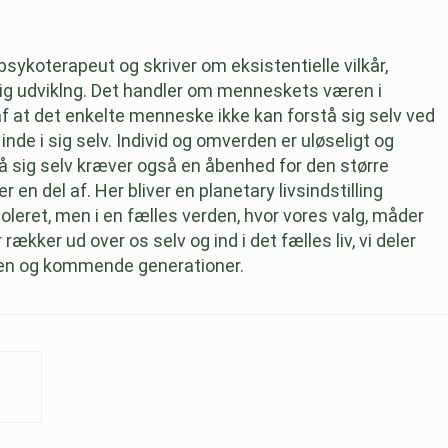
psykoterapeut og skriver om eksistentielle vilkår,
nlig udviklng. Det handler om menneskets væren i
af at det enkelte menneske ikke kan forstå sig selv ved
nde i sig selv. Individ og omverden er uløseligt og
tå sig selv kræver også en åbenhed for den større
n del af. Her bliver en planetary livsindstilling
isoleret, men i en fælles verden, hvor vores valg, måder
rækker ud over os selv og ind i det fælles liv, vi deler
en og kommende generationer.